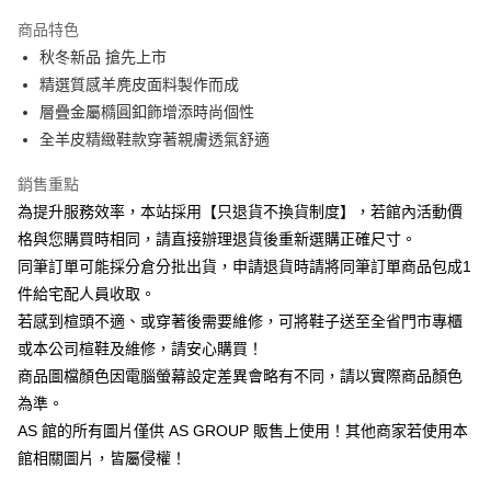
LINE Pay
商品特色
Apple Pay
秋冬新品 搶先上市
精選質感羊麂皮面料製作而成
街口支付
層疊金屬橢圓釦飾增添時尚個性
icash Pay
全羊皮精緻鞋款穿著親膚透氣舒適
貨到付款
銷售重點
為提升服務效率，本站採用【只退貨不換貨制度】，若館內活動價
運送方式
格與您購買時相同，請直接辦理退貨後重新選購正確尺寸。
新竹物流
同筆訂單可能採分倉分批出貨，申請退貨時請將同筆訂單商品包成1
免運費
件給宅配人員收取。
若感到楦頭不適、或穿著後需要維修，可將鞋子送至全省門市專櫃
離島宅配
或本公司楦鞋及維修，請安心購買！
每筆NT$3
商品圖檔顏色因電腦螢幕設定差異會略有不同，請以實際商品顏色
黑貓
為準。
AS 館的所有圖片僅供 AS GROUP 販售上使用！其他商家若使用本
免運費
館相關圖片，皆屬侵權！
宅配