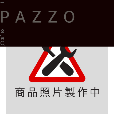
1
/
1