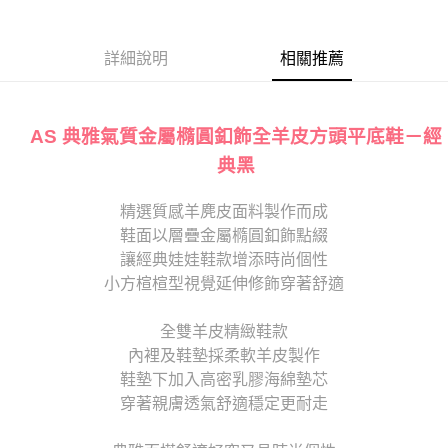
免運費
貨到付款-黑貓
詳細說明
相關推薦
免運費
跨境配送
查看運費
AS 典雅氣質金屬橢圓釦飾全羊皮方頭平底鞋－經
典黑
精選質感羊麂皮面料製作而成
鞋面以層疊金屬橢圓釦飾點綴
讓經典娃娃鞋款增添時尚個性
小方楦楦型視覺延伸修飾穿著舒適
全雙羊皮精緻鞋款
內裡及鞋墊採柔軟羊皮製作
鞋墊下加入高密乳膠海綿墊芯
穿著親膚透氣舒適穩定更耐走