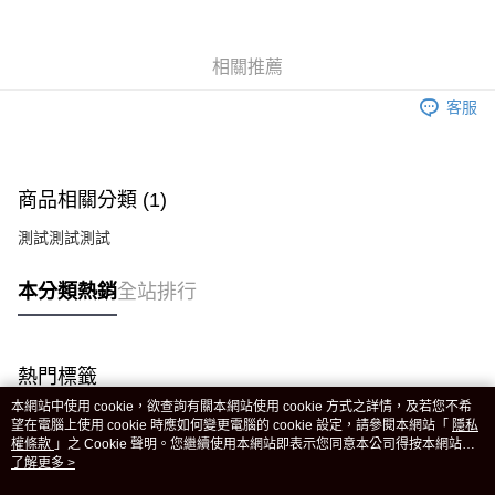
Apple Pay
相關推薦
街口支付
客服
悠遊付
全盈+PAY
商品相關分類 (1)
POYA 支付
測試測試測試
大哥付你分期
相關說明
本分類熱銷
全站排行
【大哥付你分期使用說明】
AFTEE先享後付
1.本服務由台灣大哥大提供，台灣大哥大用戶可立即使用無須另外申請。
2.付款方式選擇「大哥付你分期」，訂單成立後會自動跳轉到大哥付的交易
相關說明
流程，驗證手機門號後，選擇欲分期的期數、繳款截止日，確認付款後即完
【關於「AFTEE先享後付」】
成交易。
熱門標籤
貨到付款
AFTEE先享後付是「在收到商品之後才付款」的支付方式。 讓您購物簡單
3.實際核准額度、可分期數及費用金額請依後續交易確認頁面所載為準。
便利好安心！
本網站中使用 cookie，欲查詢有關本網站使用 cookie 方式之詳情，及若您不希
4.訂單成立30分鐘內，如未前往確認交易或遇審核未通過，訂單將自動取
１．簡單：不需註冊會員、不需綁卡、不需儲值。
望在電腦上使用 cookie 時應如何變更電腦的 cookie 設定，請參閱本網站「
隱私
運送方式
消。如遇「轉專審核」未通過狀況，表示未達大哥付你分期系統評分，恕無
２．便利：只要手機號碼，簡訊認證，即可結帳。
權條款
」之 Cookie 聲明。您繼續使用本網站即表示您同意本公司得按本網站使
法說明評估內容。
３．安心：先確認商品／服務後，再付款。
用條款之 Cookie 聲明使用 cookie。
了解更多 >
全家取貨付款
【繳款方式說明】
1.分期款項不併入電信帳單，「大哥付你分期」於每月結算日後寄送繳費提