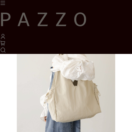
1
/
1