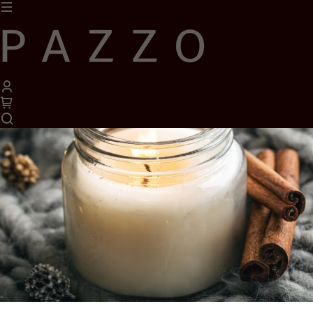
1
/
1