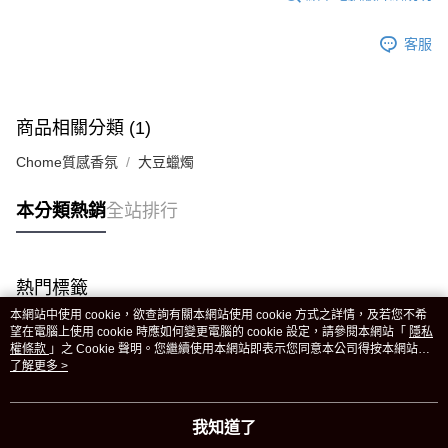
貨到付款-黑貓
免運費
客服
跨境配送
查看運費
商品相關分類 (1)
Chome質感香氛
大豆蠟燭
本分類熱銷
全站排行
熱門標籤
本網站中使用 cookie，欲查詢有關本網站使用 cookie 方式之詳情，及若您不希
望在電腦上使用 cookie 時應如何變更電腦的 cookie 設定，請參閱本網站「
隱私
權條款
」之 Cookie 聲明。您繼續使用本網站即表示您同意本公司得按本網站使
用條款之 Cookie 聲明使用 cookie。
了解更多 >
我知道了