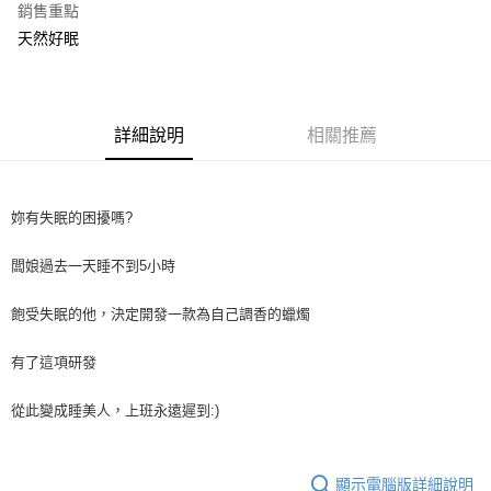
付款後全家取貨
銷售重點
天然好眠
免運費
付款後萊爾富取貨
免運費
詳細說明
相關推薦
付款後7-11取貨
免運費
妳有失眠的困擾嗎?
新竹物流
免運費
闆娘過去一天睡不到5小時
離島宅配
飽受失眠的他，決定開發一款為自己調香的蠟燭
每筆NT$3
黑貓
有了這項研發
免運費
從此變成睡美人，上班永遠遲到:)
宅配
免運費
顯示電腦版詳細說明