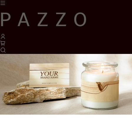
1
/
1