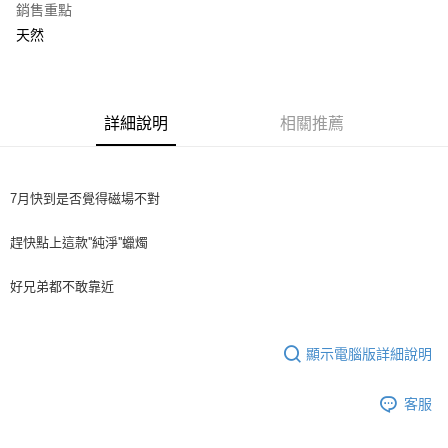
付款後全家取貨
銷售重點
天然
免運費
付款後萊爾富取貨
免運費
詳細說明
相關推薦
付款後7-11取貨
免運費
7月快到是否覺得磁場不對
新竹物流
免運費
趕快點上這款''純淨''蠟燭
黑貓
好兄弟都不敢靠近
免運費
宅配
顯示電腦版詳細說明
免運費
貨到付款-黑貓
客服
免運費